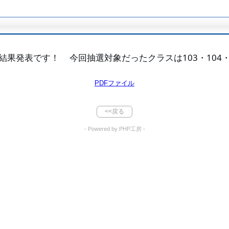
表です！     今回抽選対象だったクラスは103・104・10
PDFファイル
<<戻る
- Powered by PHP工房 -